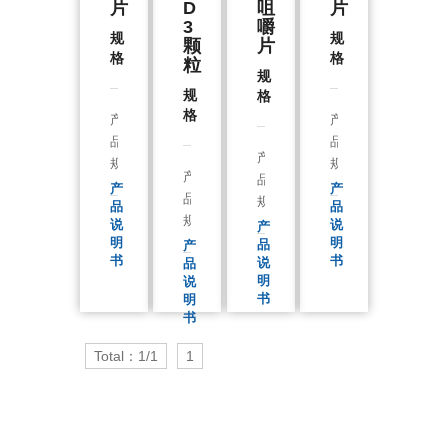
片
D
咀
片
3
嚼
规
规
颗
片
格
格
粒
规
规
格
格
产
产
品
品
产
规
规
产
品
格
格
产
产
品
规
品
品
：
：
规
格
说
说
产
每
每
格
明
明
品
：
产
瓶
瓶
书
书
说
品
：
每
3
3
明
说
每
瓶
0
0
书
明
盒
3
片
片
书
1
0
、
、
0
片
Total：1/1
1
6
6
袋
或
0
0
、
6
片
片
2
0
或
、
0
片