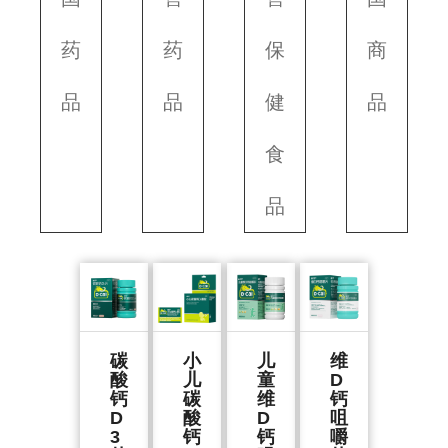
药
药
保
商
品
品
健
品
食
品
碳
小
儿
维
酸
儿
童
D
钙
碳
维
钙
D
酸
D
咀
3
钙
钙
嚼