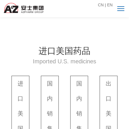
CN
|
EN
进口美国药品
Imported U.S. medicines
进
国
国
出
口
内
内
口
美
销
销
美
国
售
售
国