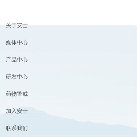
9
9
袋
0
0
或
片
片
3
或
0
关于安士
1
袋
2
0
媒体中心
片
产品中心
研发中心
药物警戒
加入安士
联系我们