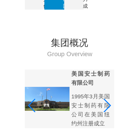
健
国
成
康，
际
就
呵护
化
共
生命
生
赢
常青
产
集团概况
的
现
Group Overview
代
化
制
有限
美国安士制药
药
企
有限公司
业
国香
1995年3月美国
立安
安士制药有限
限公
公司在美国纽
约州注册成立