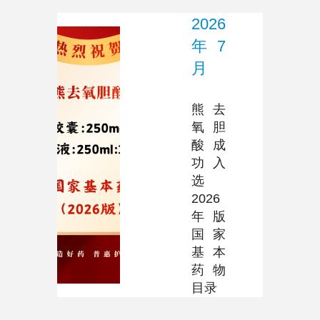
2026
年7
月
熊去
氧胆
酸成
功入
选
2026
年版
国家
基本
药物
目录