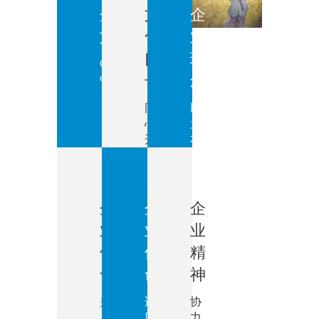
企业
文
企
文化
化
业
口
理
Company
culture
号
念
同
以人
心、
为
开
本，
拓、
以精
认
为
真、
业，
高效
以质
企
企
企
取
业
业
业
胜，
以诚
使
使
精
服务
命
命
神
关注
适
协
人类
应
力